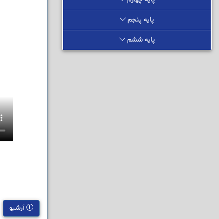
پایه پنجم
پایه ششم
آرشیو