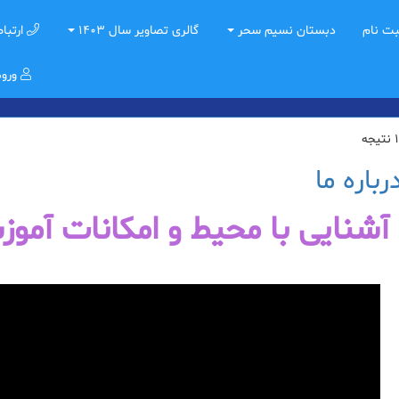
ت نام
دبستان نسیم سحر
گالری تصاویر سال 1403
ارتباط
ورو
اره ما
آشنایی با محیط و امکانات آم