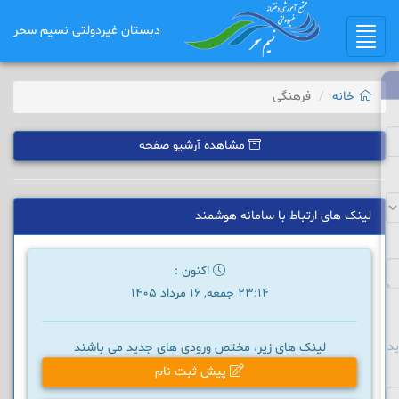
دبستان غیردولتی نسیم سحر
Toggle
navigation
خانه
فرهنگی
مشاهده آرشیو صفحه
لینک های ارتباط با سامانه هوشمند
اکنون :
23:14 جمعه, 16 مرداد 1405
د
لینک های زیر، مختص ورودی های جدید می باشند
پیش ثبت نام