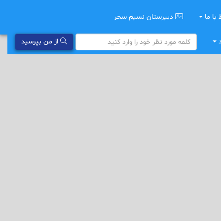
 با ما
دبیرستان نسیم سحر
د
از من بپرسید