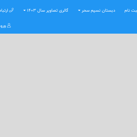
ت نام
دبستان نسیم سحر
گالری تصاویر سال 1403
ارتباط
ورو