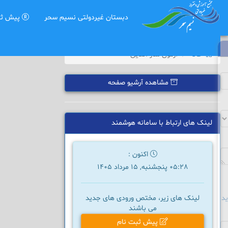
دبستان غیردولتی نسیم سحر
پیش ثب
خانه
آزمون ساز آنلاین
مشاهده آرشیو صفحه
لینک های ارتباط با سامانه هوشمند
اکنون :
05:28 پنجشنبه, 15 مرداد 1405
د
لینک های زیر، مختص ورودی های جدید
می باشند
پیش ثبت نام