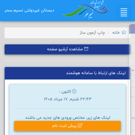
دبستان غیردولتی نسیم سحر
Toggle
navigation
خانه
چاپ آزمون ساز
مشاهده آرشیو صفحه
لینک های ارتباط با سامانه هوشمند
اکنون :
22:43 شنبه, 17 مرداد 1405
د
لینک های زیر، مختص ورودی های جدید می باشند
پیش ثبت نام