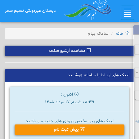
دبستان غیردولتی نسیم سحر
Toggle
navigation
خانه
سامانه پیام
مشاهده آرشیو صفحه
لینک های ارتباط با سامانه هوشمند
اکنون :
08:39 شنبه, 17 مرداد 1405
د
لینک های زیر، مختص ورودی های جدید می باشند
پیش ثبت نام