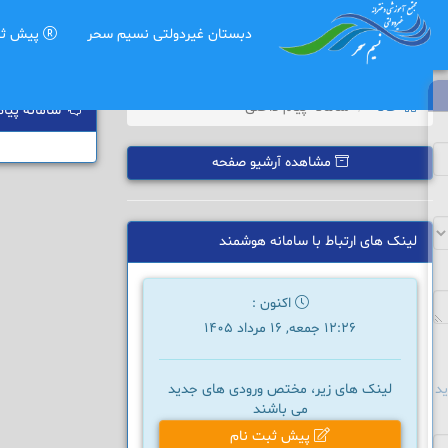
دبستان غیردولتی نسیم سحر
پیش ثب
خانه
سامانه پیام داخلی
سامانه پیام
مشاهده آرشیو صفحه
لینک های ارتباط با سامانه هوشمند
اکنون :
12:26 جمعه, 16 مرداد 1405
د
لینک های زیر، مختص ورودی های جدید
می باشند
پیش ثبت نام