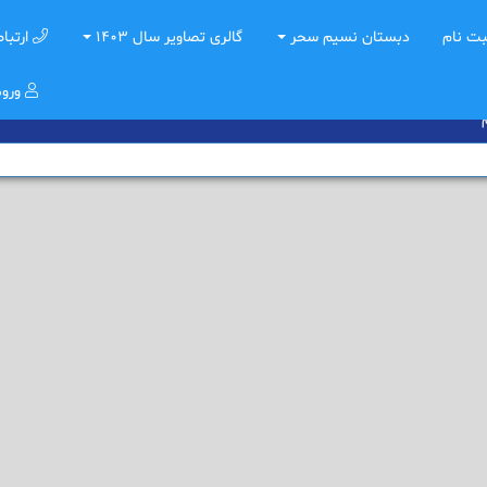
ت نام
دبستان نسیم سحر
گالری تصاویر سال 1403
ارتباط
ورو