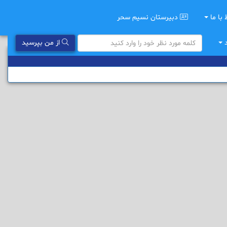
 با ما
دبیرستان نسیم سحر
د
از من بپرسید